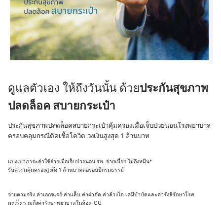
ดูแลตัวเอง ให้ถึงวันนั้น ด้วย
ประกันสุขภาพ
ปลดล็อค สบายกระเป๋า
ประกันสุขภาพปลดล็อคสบายกระเป๋าคุ้มครองเมื่อเจ็บป่วยนอนโรงพยาบาล
ครอบคลุมกรณีติดเชื้อโควิด วงเงินสูงสุด 1 ล้านบาท
แบ่งเบาภาระค่าใช้จ่ายเมื่อเจ็บป่วยนอน รพ. จ่ายเบี้ยฯ ไม่ถึงหมื่น*
รับความคุ้มครองสูงถึง 1 ล้านบาทต่อรอบปีกรมธรรม์
จ่ายตามจริง ค่าเอกซเรย์ ค่าแล็บ ค่าผ่าตัด ค่าล้างไต เคมีบำบัดและค่ารังสีรักษาโรค
มะเร็ง รวมถึงค่ารักษาพยาบาลในห้อง ICU