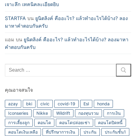
เจาะลึก เทคนิคละเอียดยิบ
STARTFA
บน
ยูนิตลิงค์ คืออะไร? แล้วทำอะไรได้บ้าง? ลอง
มาหาคำตอบกันครับ
แอม
บน
ยูนิตลิงค์ คืออะไร? แล้วทำอะไรได้บ้าง? ลองมาหา
คำตอบกันครับ
Search
for:
คุณอาจสนใจ
azay
bki
civic
covid-19
Esl
honda
Iconseries
Nikke
Wildrift
กองทุนรวม
การเงิน
การเลี้ยงลูก
คอนโด
คอนโดปล่อยเช่า
คอนโดปิดหนี้
คอนโดเงินเหลือ
ที่ปรึกษาการเงิน
ประกัน
ประกันชั้น1