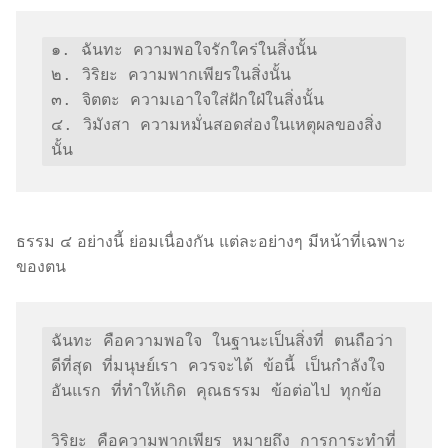
๑. ฉันทะ ความพอใจรักใคร่ในสิ่งนั้น

๒. วิริยะ ความพากเพียรในสิ่งนั้น

๓. จิตตะ ความเอาใจใส่ฝักใฝ่ในสิ่งนั้น

๔. วิมังสา ความหมั่นสอดส่องในเหตุผลของสิ่ง
นั้น
ธรรม ๔ อย่างนี้ ย่อมเนื่องกัน แต่ละอย่างๆ มีหน้าที่เฉพาะ
ของตน
ฉันทะ คือความพอใจ ในฐานะเป็นสิ่งที่ ตนถือว่า 
ดีที่สุด ที่มนุษย์เรา ควรจะได้ ข้อนี้ เป็นกำลังใจ 
อันแรก ที่ทำให้เกิด คุณธรรม ข้อต่อไป ทุกข้อ

วิริยะ คือความพากเพียร หมายถึง การการะทำที่