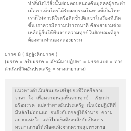
ทำสิ่งใดไว้สิ่งนั้นย่อมตอบสนองคืนบุคคลผู้กระทำ
เมื่อเราเห็นใครได้รับผลกรรมในทางที่เป็นโทษ
เราก็ไม่ควรดีใจหรือคิดซ้ำเติมเขาในเรื่องที่เกิด
ขึ้น เราควรมีความปรารถนาดี คือพยายามช่วย
เหลือผู้อื่นให้พ้นจากความทุกข์ในลักษณะที่ถูก
ต้องตามทำนองคลองธรรม
มรรค 8 ( อัฏฐังคิกมรรค )
(มรรค = อริยมรรค = มัชฌิมาปฏิปทา = มรรคแปด = ทาง
ดำเนินชีวิตอันประเสริฐ = ทางสายกลาง)
แนวทางดำเนินอันประเสริฐของชีวิตหรือกาย 
วาจา ใจ เพื่อความหลุดพ้นจากทุกข์  เรียกว่า 
อริยมรรค แปลว่าทางอันประเสริฐ เป็นข้อปฏิบัติที่
มีหลักไม่อ่อนแอ จนถึงกับตกอยู่ใต้อำนาจ ความ
อยากแห่งใจ แต่ก็ไม่แข็งตึงจนถึงกับเป็นการ
ทรมานกายให้เหือดแห้งจากความสุขทางกาย 