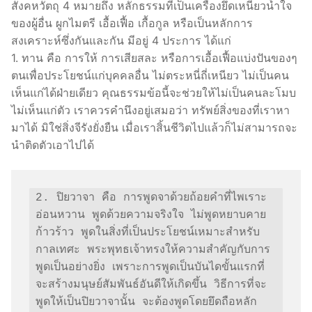
สังคหวัตถุ 4 หมายถึง หลักธรรมที่เป็นเครื่องยึดเหนี่ยวน้ำใจ
ของผู้อื่น ผูกไมตรี เอื้อเฟื้อ เกื้อกูล หรือเป็นหลักการ
สงเคราะห์ซึ่งกันและกัน มีอยู่ 4 ประการ ได้แก่
1. ทาน คือ การให้ การเสียสละ หรือการเอื้อเฟื้อแบ่งปันของๆ
ตนเพื่อประโยชน์แก่บุคคลอื่น ไม่ตระหนี่ถี่เหนียว ไม่เป็นคน
เห็นแก่ได้ฝ่ายเดียว คุณธรรมข้อนี้จะช่วยให้ไม่เป็นคนละโมบ
ไม่เห็นแก่ตัว เราควรคำนึงอยู่เสมอว่า ทรัพย์สิ่งของที่เราหา
มาได้ มิใช่สิ่งจีรังยั่งยืน เมื่อเราสิ้นชีวิตไปแล้วก็ไม่สามารถจะ
นำติดตัวเอาไปได้
2. ปิยวาจา คือ การพูดจาด้วยถ้อยคำที่ไพเราะ
อ่อนหวาน พูดด้วยความจริงใจ ไม่พูดหยาบคาย
ก้าวร้าว พูดในสิ่งที่เป็นประโยชน์เหมาะสำหรับ
กาลเทศะ พระพุทธเจ้าทรงให้ความสำคัญกับการ
พูดเป็นอย่างยิ่ง เพราะการพูดเป็นบันไดขั้นแรกที่
จะสร้างมนุษย์สัมพันธ์อันดีให้เกิดขึ้น วิธีการที่จะ
พูดให้เป็นปิยวาจานั้น จะต้องพูดโดยยึดถือหลัก