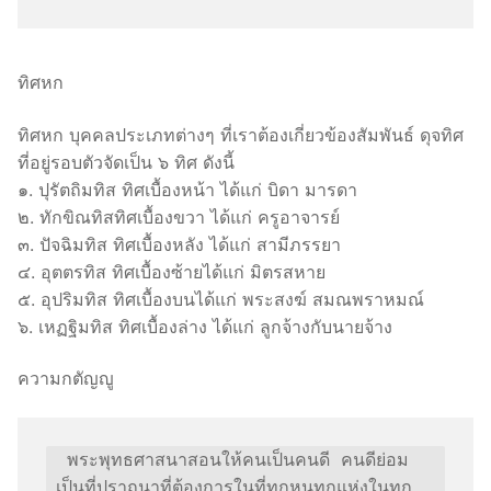
ทิศหก
ทิศหก บุคคลประเภทต่างๆ ที่เราต้องเกี่ยวข้องสัมพันธ์ ดุจทิศ
ที่อยู่รอบตัวจัดเป็น ๖ ทิศ ดังนี้
๑. ปุรัตถิมทิส ทิศเบื้องหน้า ได้แก่ บิดา มารดา
๒. ทักขิณทิสทิศเบื้องขวา ได้แก่ ครูอาจารย์
๓. ปัจฉิมทิส ทิศเบื้องหลัง ได้แก่ สามีภรรยา
๔. อุตตรทิส ทิศเบื้องซ้ายได้แก่ มิตรสหาย
๕. อุปริมทิส ทิศเบื้องบนได้แก่ พระสงฆ์ สมณพราหมณ์
๖. เหฏฐิมทิส ทิศเบื้องล่าง ได้แก่ ลูกจ้างกับนายจ้าง
ความกตัญญู
 พระพุทธศาสนาสอนให้คนเป็นคนดี คนดีย่อม
เป็นที่ปราถนาที่ต้องการในที่ทุกหนทุกแห่งในทุก