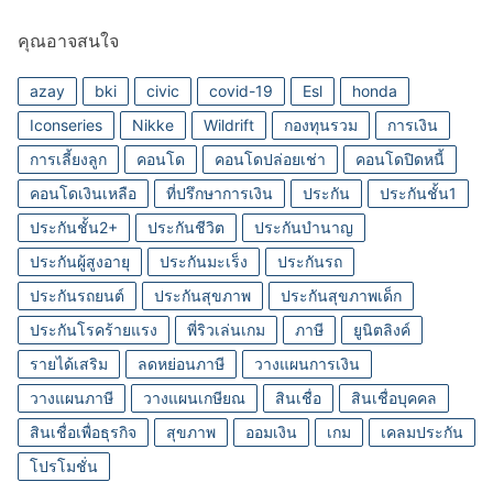
คุณอาจสนใจ
azay
bki
civic
covid-19
Esl
honda
Iconseries
Nikke
Wildrift
กองทุนรวม
การเงิน
การเลี้ยงลูก
คอนโด
คอนโดปล่อยเช่า
คอนโดปิดหนี้
คอนโดเงินเหลือ
ที่ปรึกษาการเงิน
ประกัน
ประกันชั้น1
ประกันชั้น2+
ประกันชีวิต
ประกันบำนาญ
ประกันผู้สูงอายุ
ประกันมะเร็ง
ประกันรถ
ประกันรถยนต์
ประกันสุขภาพ
ประกันสุขภาพเด็ก
ประกันโรคร้ายแรง
พี่ริวเล่นเกม
ภาษี
ยูนิตลิงค์
รายได้เสริม
ลดหย่อนภาษี
วางแผนการเงิน
วางแผนภาษี
วางแผนเกษียณ
สินเชื่อ
สินเชื่อบุคคล
สินเชื่อเพื่อธุรกิจ
สุขภาพ
ออมเงิน
เกม
เคลมประกัน
โปรโมชั่น