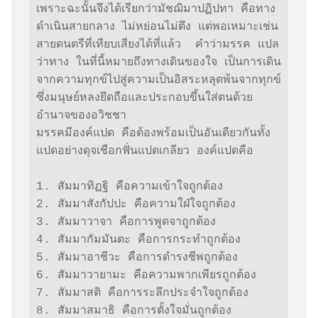
เพราะฉะนั้นจึงได้เรียกว่ามัชฌิมาปฏิปทา คือทาง
ดำเนินสายกลาง ไม่หย่อนไม่ตึง แต่พอเหมาะเช่น
สายดนตรีที่เทียบเสียงได้ที่แล้ว  คำว่ามรรค แปล
ว่าทาง ในที่นี้หมายถึงทางเดินของใจ เป็นการเดิน
จากความทุกข์ไปสู่ความเป็นอิสระหลุดพ้นจากทุกข์
ซึ่งมนุษย์หลงยึดถือและประกอบขึ้นใส่ตนด้วย
อำนาจของอวิชชา 

มรรคมีองค์แปด คือต้องพร้อมเป็นอันเดียวกันทั้ง
แปดอย่างดุจเชือกฟั่นแปดเกลียว องค์แปดคือ

1. สัมมาทิฏฐิ คือความเข้าใจถูกต้อง

2. สัมมาสังกัปปะ คือความใฝ่ใจถูกต้อง

3. สัมมาวาจา คือการพูดจาถูกต้อง

4. สัมมากัมมันตะ คือการกระทำถูกต้อง

5. สัมมาอาชีวะ คือการดำรงชีพถูกต้อง

6. สัมมาวายามะ คือความพากเพียรถูกต้อง

7. สัมมาสติ คือการระลึกประจำใจถูกต้อง

8. สัมมาสมาธิ คือการตั้งใจมั่นถูกต้อง