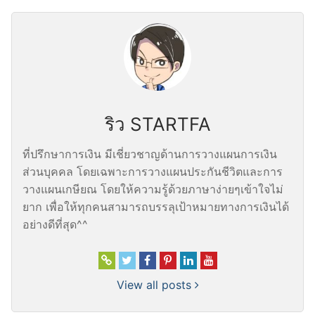
ริว STARTFA
ที่ปรึกษาการเงิน มีเชี่ยวชาญด้านการวางแผนการเงิน
ส่วนบุคคล โดยเฉพาะการวางแผนประกันชีวิตและการ
วางแผนเกษียณ โดยให้ความรู้ด้วยภาษาง่ายๆเข้าใจไม่
ยาก เพื่อให้ทุกคนสามารถบรรลุเป้าหมายทางการเงินได้
อย่างดีที่สุด^^
View all posts