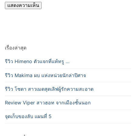
เรื่องล่าสุด
รีวิว Himeno ตัวแจกที่แท้ทรู …
รีวิว Makima ผบ แห่งหน่วยนักล่าปิศาจ
รีวิว โซดา สาวเมดสุดเลิฟผู้รักความสะอาด
Review Viper สาวฮอท จากเมืองชั้นนอก
จุดเก็บของลับ แผนที่ 5