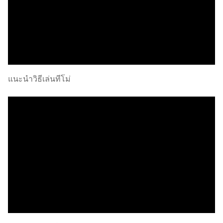
แนะนำวิธีเล่นทีโม่