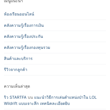
เมนูแนะนำ
ห้องเรียนออนไลน์
คลังความรู้เรื่องการเงิน
คลังความรู้เรื่องประกัน
คลังความรู้เรื่องกองทุนรวม
สินค้าและบริการ
รีวิวจากลูกค้า
ความเห็นล่าสุด
ริว STARTFA
บน
แนะนำวิธีการเล่นตำแหน่งป่าใน LOL
Wildrift แบบเจาะลึก เทคนิคละเอียดยิบ