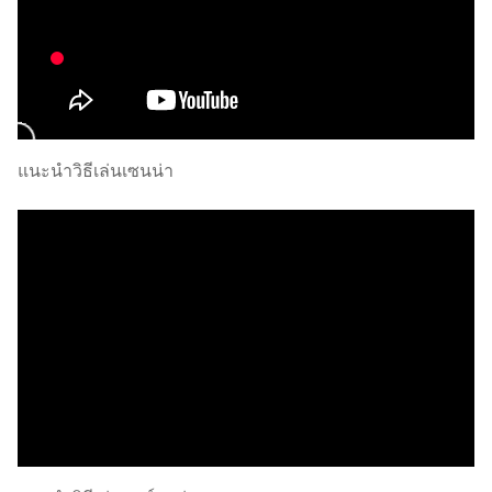
แนะนำวิธีเล่นเซนน่า