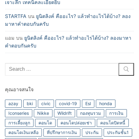
เจาะลึก เทคนิคละเอียดยิบ
STARTFA
บน
ยูนิตลิงค์ คืออะไร? แล้วทำอะไรได้บ้าง? ลอง
มาหาคำตอบกันครับ
แอม
บน
ยูนิตลิงค์ คืออะไร? แล้วทำอะไรได้บ้าง? ลองมาหา
คำตอบกันครับ
Search
for:
คุณอาจสนใจ
azay
bki
civic
covid-19
Esl
honda
Iconseries
Nikke
Wildrift
กองทุนรวม
การเงิน
การเลี้ยงลูก
คอนโด
คอนโดปล่อยเช่า
คอนโดปิดหนี้
คอนโดเงินเหลือ
ที่ปรึกษาการเงิน
ประกัน
ประกันชั้น1