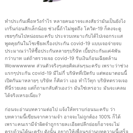
ทำประกันเพื่อหวังกำไร หลายคนอาจจะสงสัยว่ามันเป็นยังไง
เกริ่นก่อนสักเล็กน้อย ช่วงนี้ถ้าไม่พูดถึง โควิด-19 ก็คงจะดู
เชยๆกันไปหน่อยนะครับ ประจวบเหมาะกับได้ไปเจอกระแส
พูดคุยกันในโซเชียลเรื่องประกัน covid-19 แบบเจอจ่ายจบ
ประมาณว่าให้ซื้อประกันหลายๆบริษัท เบี้ยประกันแค่4พัน
กว่าบาท แต่ถ้าตรวจเจอ covid-19 รับเงินก้อนเฉียดล้าน
Wowwwwww ส่วนตัวจริงๆเคยคิดเล่นๆนะครับ เพราะว่าช่วง
แรกๆประกัน covid-19 มีไม่กี่ บริษัทที่เปิดรับ แต่พอมาตอนนี้
เปิดกันมาหลายๆ บริษัท ก็คิดว่า เออ ทำไว้ทุก บริษัทตรวจเจอ
ทีนี่รวยเลย แต่ก็ถามกลับตัวเองว่า มันใช่เหรอวะ มันจะเคลม
ได้จริงเหรอเนี่ยะ?
ก่อนจะอ่านบทความต่อไป แจ้งให้ทราบก่อนนะครับ ว่า
บทความนี้เขียนจากความจำ อาจจะไม่ถูกต้อง 100% ก็ได้
เพราะคนเรามีจำผิดจำถูกรายละเอียดปลีกย่อยก็อาจจะไม่
ครบถ้วนได้นะครับ ดังนั้น อยากให้เพื่อนๆอ่านบทความนี้เสร็จ