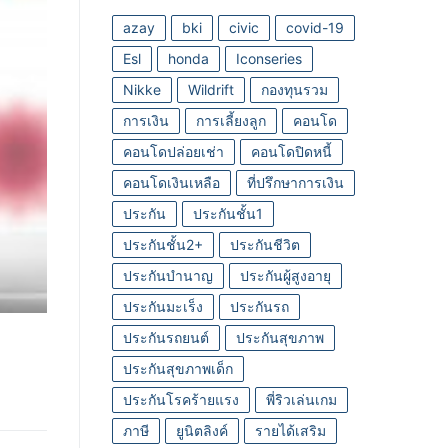
azay
bki
civic
covid-19
Esl
honda
Iconseries
Nikke
Wildrift
กองทุนรวม
การเงิน
การเลี้ยงลูก
คอนโด
คอนโดปล่อยเช่า
คอนโดปิดหนี้
คอนโดเงินเหลือ
ที่ปรึกษาการเงิน
ประกัน
ประกันชั้น1
ประกันชั้น2+
ประกันชีวิต
ประกันบำนาญ
ประกันผู้สูงอายุ
ประกันมะเร็ง
ประกันรถ
ประกันรถยนต์
ประกันสุขภาพ
ประกันสุขภาพเด็ก
ประกันโรคร้ายแรง
พี่ริวเล่นเกม
ภาษี
ยูนิตลิงค์
รายได้เสริม