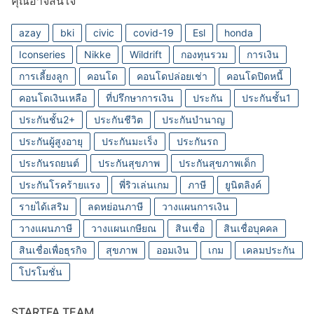
คุณอาจสนใจ
azay
bki
civic
covid-19
Esl
honda
Iconseries
Nikke
Wildrift
กองทุนรวม
การเงิน
การเลี้ยงลูก
คอนโด
คอนโดปล่อยเช่า
คอนโดปิดหนี้
คอนโดเงินเหลือ
ที่ปรึกษาการเงิน
ประกัน
ประกันชั้น1
ประกันชั้น2+
ประกันชีวิต
ประกันบำนาญ
ประกันผู้สูงอายุ
ประกันมะเร็ง
ประกันรถ
ประกันรถยนต์
ประกันสุขภาพ
ประกันสุขภาพเด็ก
ประกันโรคร้ายแรง
พี่ริวเล่นเกม
ภาษี
ยูนิตลิงค์
รายได้เสริม
ลดหย่อนภาษี
วางแผนการเงิน
วางแผนภาษี
วางแผนเกษียณ
สินเชื่อ
สินเชื่อบุคคล
สินเชื่อเพื่อธุรกิจ
สุขภาพ
ออมเงิน
เกม
เคลมประกัน
โปรโมชั่น
STARTFA TEAM