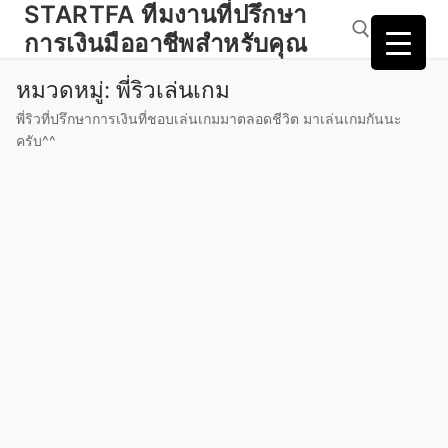
STARTFA ทีมงานที่ปรึกษา
Skip
to
การเงินมืออาชีพสำหรับคุณ
content
หมวดหมู่:
พี่ริวเล่นเกม
Search for:
พี่ริวที่ปรึกษาการเงินที่ชอบเล่นเกมมาตลอดชีวิต มาเล่นเกมกันนะ
ครับ^^