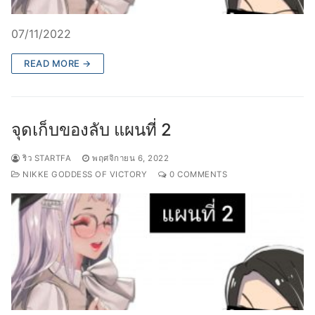
07/11/2022
READ MORE →
จุดเก็บของลับ แผนที่ 2
ริว STARTFA
พฤศจิกายน 6, 2022
NIKKE GODDESS OF VICTORY
0 COMMENTS