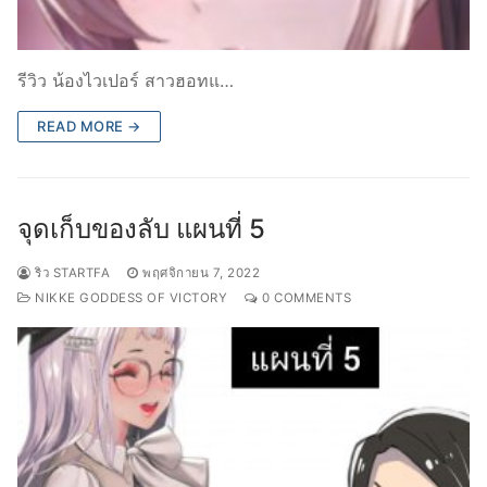
รีวิว น้องไวเปอร์ สาวฮอทแ…
READ MORE →
จุดเก็บของลับ แผนที่ 5
ริว STARTFA
พฤศจิกายน 7, 2022
NIKKE GODDESS OF VICTORY
0 COMMENTS