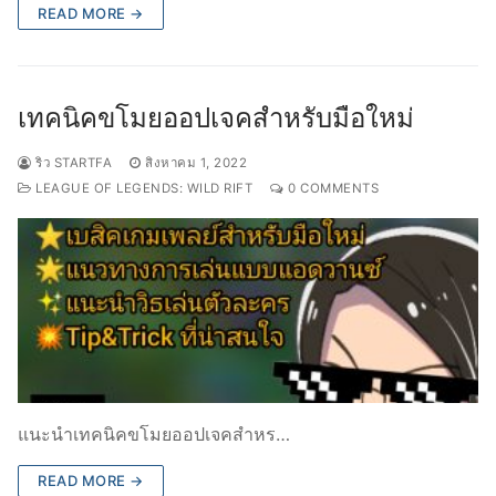
READ MORE →
เทคนิคขโมยออปเจคสำหรับมือใหม่
ริว STARTFA
สิงหาคม 1, 2022
LEAGUE OF LEGENDS: WILD RIFT
0 COMMENTS
แนะนำเทคนิคขโมยออปเจคสำหร…
READ MORE →