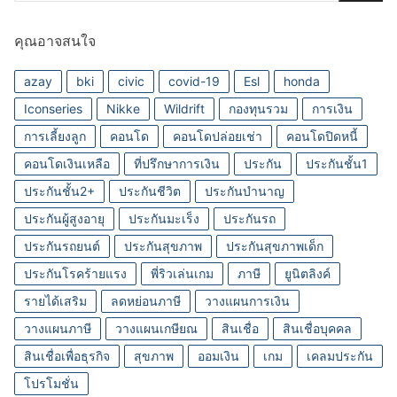
คุณอาจสนใจ
azay
bki
civic
covid-19
Esl
honda
Iconseries
Nikke
Wildrift
กองทุนรวม
การเงิน
การเลี้ยงลูก
คอนโด
คอนโดปล่อยเช่า
คอนโดปิดหนี้
คอนโดเงินเหลือ
ที่ปรึกษาการเงิน
ประกัน
ประกันชั้น1
ประกันชั้น2+
ประกันชีวิต
ประกันบำนาญ
ประกันผู้สูงอายุ
ประกันมะเร็ง
ประกันรถ
ประกันรถยนต์
ประกันสุขภาพ
ประกันสุขภาพเด็ก
ประกันโรคร้ายแรง
พี่ริวเล่นเกม
ภาษี
ยูนิตลิงค์
รายได้เสริม
ลดหย่อนภาษี
วางแผนการเงิน
วางแผนภาษี
วางแผนเกษียณ
สินเชื่อ
สินเชื่อบุคคล
สินเชื่อเพื่อธุรกิจ
สุขภาพ
ออมเงิน
เกม
เคลมประกัน
โปรโมชั่น