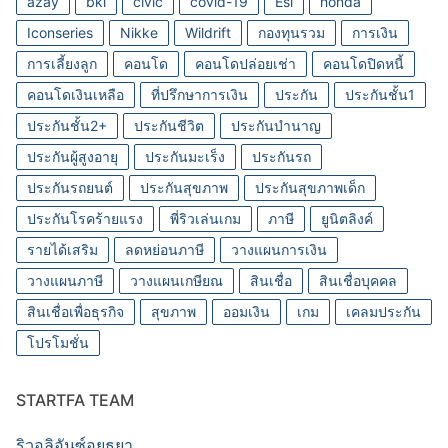
azay
bki
civic
covid-19
Esl
honda
Iconseries
Nikke
Wildrift
กองทุนรวม
การเงิน
การเลี้ยงลูก
คอนโด
คอนโดปล่อยเช่า
คอนโดปิดหนี้
คอนโดเงินเหลือ
ที่ปรึกษาการเงิน
ประกัน
ประกันชั้น1
ประกันชั้น2+
ประกันชีวิต
ประกันบำนาญ
ประกันผู้สูงอายุ
ประกันมะเร็ง
ประกันรถ
ประกันรถยนต์
ประกันสุขภาพ
ประกันสุขภาพเด็ก
ประกันโรคร้ายแรง
พี่ริวเล่นเกม
ภาษี
ยูนิตลิงค์
รายได้เสริม
ลดหย่อนภาษี
วางแผนการเงิน
วางแผนภาษี
วางแผนเกษียณ
สินเชื่อ
สินเชื่อบุคคล
สินเชื่อเพื่อธุรกิจ
สุขภาพ
ออมเงิน
เกม
เคลมประกัน
โปรโมชั่น
STARTFA TEAM
ริวอลิอันซ์อยุธยา