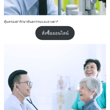
คุ้มครองค่ารักษาทันตกรรมและดวงตา*
สั่งซื้อออนไลน์