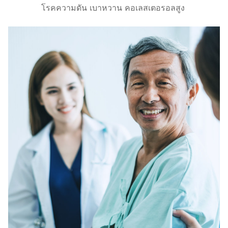
โรคความดัน เบาหวาน คอเลสเตอรอลสูง