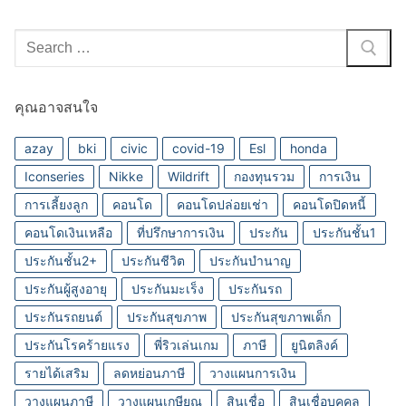
Search
for:
คุณอาจสนใจ
azay
bki
civic
covid-19
Esl
honda
Iconseries
Nikke
Wildrift
กองทุนรวม
การเงิน
การเลี้ยงลูก
คอนโด
คอนโดปล่อยเช่า
คอนโดปิดหนี้
คอนโดเงินเหลือ
ที่ปรึกษาการเงิน
ประกัน
ประกันชั้น1
ประกันชั้น2+
ประกันชีวิต
ประกันบำนาญ
ประกันผู้สูงอายุ
ประกันมะเร็ง
ประกันรถ
ประกันรถยนต์
ประกันสุขภาพ
ประกันสุขภาพเด็ก
ประกันโรคร้ายแรง
พี่ริวเล่นเกม
ภาษี
ยูนิตลิงค์
รายได้เสริม
ลดหย่อนภาษี
วางแผนการเงิน
วางแผนภาษี
วางแผนเกษียณ
สินเชื่อ
สินเชื่อบุคคล