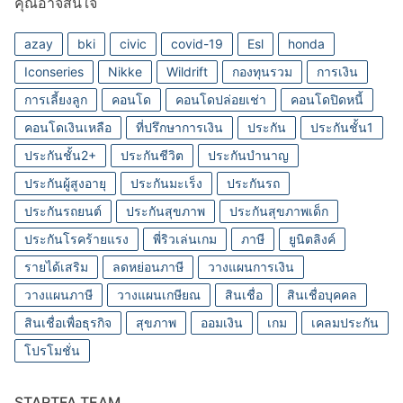
คุณอาจสนใจ
azay
bki
civic
covid-19
Esl
honda
Iconseries
Nikke
Wildrift
กองทุนรวม
การเงิน
การเลี้ยงลูก
คอนโด
คอนโดปล่อยเช่า
คอนโดปิดหนี้
คอนโดเงินเหลือ
ที่ปรึกษาการเงิน
ประกัน
ประกันชั้น1
ประกันชั้น2+
ประกันชีวิต
ประกันบำนาญ
ประกันผู้สูงอายุ
ประกันมะเร็ง
ประกันรถ
ประกันรถยนต์
ประกันสุขภาพ
ประกันสุขภาพเด็ก
ประกันโรคร้ายแรง
พี่ริวเล่นเกม
ภาษี
ยูนิตลิงค์
รายได้เสริม
ลดหย่อนภาษี
วางแผนการเงิน
วางแผนภาษี
วางแผนเกษียณ
สินเชื่อ
สินเชื่อบุคคล
สินเชื่อเพื่อธุรกิจ
สุขภาพ
ออมเงิน
เกม
เคลมประกัน
โปรโมชั่น
STARTFA TEAM