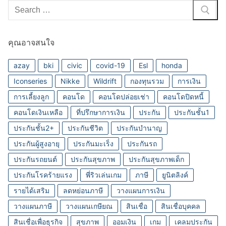
Search
for:
คุณอาจสนใจ
azay
bki
civic
covid-19
Esl
honda
Iconseries
Nikke
Wildrift
กองทุนรวม
การเงิน
การเลี้ยงลูก
คอนโด
คอนโดปล่อยเช่า
คอนโดปิดหนี้
คอนโดเงินเหลือ
ที่ปรึกษาการเงิน
ประกัน
ประกันชั้น1
ประกันชั้น2+
ประกันชีวิต
ประกันบำนาญ
ประกันผู้สูงอายุ
ประกันมะเร็ง
ประกันรถ
ประกันรถยนต์
ประกันสุขภาพ
ประกันสุขภาพเด็ก
ประกันโรคร้ายแรง
พี่ริวเล่นเกม
ภาษี
ยูนิตลิงค์
รายได้เสริม
ลดหย่อนภาษี
วางแผนการเงิน
วางแผนภาษี
วางแผนเกษียณ
สินเชื่อ
สินเชื่อบุคคล
สินเชื่อเพื่อธุรกิจ
สุขภาพ
ออมเงิน
เกม
เคลมประกัน